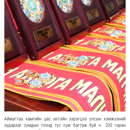
Аймагтаа хамгийн цас ихтэйн зэрэгцээ улсын хэмжээний
зудархаг сумдын тоонд тус сум багтаж буй ч 200 гаран