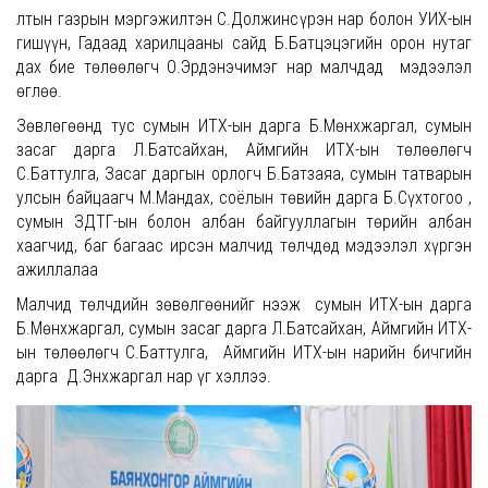
лтын газрын мэргэжилтэн С.Должинсүрэн нар болон УИХ-ын
гишүүн, Гадаад харилцааны сайд Б.Батцэцэгийн орон нутаг
дах бие төлөөлөгч О.Эрдэнэчимэг нар малчдад мэдээлэл
өглөө.
Зөвлөгөөнд тус сумын ИТХ-ын дарга Б.Мөнхжаргал, сумын
засаг дарга Л.Батсайхан, Аймгийн ИТХ-ын төлөөлөгч
С.Баттулга, Засаг даргын орлогч Б.Батзаяа, сумын татварын
улсын байцаагч М.Мандах, соёлын төвийн дарга Б.Сүхтогоо ,
сумын ЗДТГ-ын болон албан байгууллагын төрийн албан
хаагчид, баг багаас ирсэн малчид төлчдөд мэдээлэл хүргэн
ажиллалаа
Малчид төлчдийн зөвөлгөөнийг нээж сумын ИТХ-ын дарга
Б.Мөнхжаргал, сумын засаг дарга Л.Батсайхан, Аймгийн ИТХ-
ын төлөөлөгч С.Баттулга, Аймгийн ИТХ-ын нарийн бичгийн
дарга Д.Энхжаргал нар үг хэллээ.