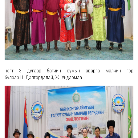
Үнэгт 3 дугаар багийн сумын аварга малчин гэр
бүлээр Н. Дэлгэрдалай, Ж. Ундармаа