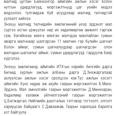
малчид цуглан Баянхонгор аймгийн ажлын хэсэг болон
нутгын удирдлагууд, мэргэжлтнүүд цаг үеийн мэдээ
мэдээлэл, тулгамдаж буй асуудлаар малчид төлчидтэй
уулзалт хийлээ.
Энэхүү малчид төлчидийн зөвлөгөөний үеэр эрдэнэт мал
сүргээ өсгөн үржүүлэх нөр их хөдөлмөртөө амжилт гаргаж
сум, багийнхаа мянга мянган малчдаа манлайлан сумын
аварга малчнаар шалгарсан 11 малчин гэр бүлийн шагнал
болон аймаг, сумын шагналуудаар шагнагдсан олон
малчдын шагналыг аймаг, сумын удирдлагууд гардуулж баяр
хүргэлээ.
Энэхүү зөвлөгөөнд аймгийн ИТХ-ын нарийн бичгийн дарга
бөгөөд хурлын ажлын албаны дарга Д.Энхжаргалаар
ахлуулсан ажлын хэсэг оролцсон юм.Тус ажлын хэсэгт
аймгийн Хүнс хөдөө аж ахуйн газрын мэргэжилтэн Б.Мөнх-
Эрдэнэ, Мал эмнэлгийн газрын мэргэжилтэн Д.Мөнхнаран,
Хөдөлмөр халамж үйлчилгээний газрын мэргэжилтэн
Ц.Батжаргал, Нийгмийн даатгалын тэтгэвэр тогтоолт, олголт
хариуцсан байцаагч С.Даваажав, Газрын харилцаа барилга
хот байгуула