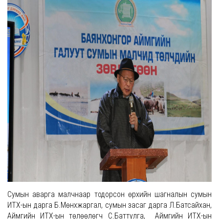
Сумын аварга малчнаар тодорсон өрхийн шагналын сумын
ИТХ-ын дарга Б.Мөнхжаргал, сумын засаг дарга Л.Батсайхан,
Аймгийн ИТХ-ын төлөөлөгч С.Баттулга, Аймгийн ИТХ-ын