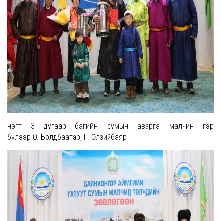
Үнэгт 3 дугаар багийн сумын аварга малчин гэр
бүлээр О. Болдбаатар, Г. Өлзийбаяр