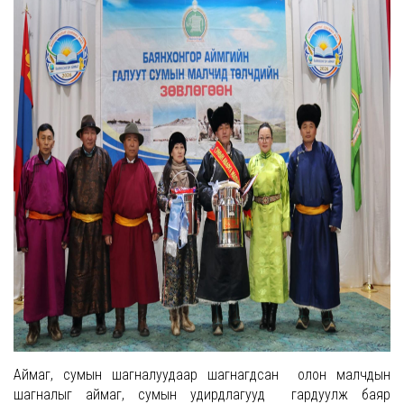
Аймаг, сумын шагналуудаар шагнагдсан олон малчдын
шагналыг аймаг, сумын удирдлагууд гардуулж баяр