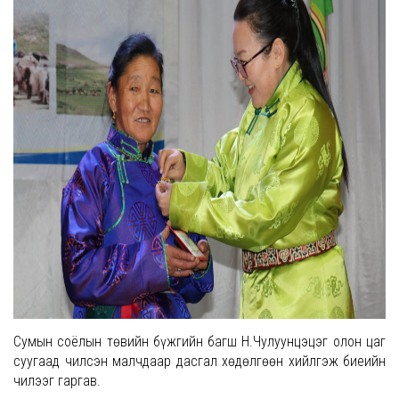
Сумын соёлын төвийн бүжгийн багш Н.Чулуунцэцэг олон цаг
суугаад чилсэн малчдаар дасгал хөдөлгөөн хийлгэж биеийн
чилээг гаргав.