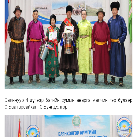
Баяннуур 4 дүгээр багийн сумын аварга малчин гэр бүлээр
О.Баатарсайхан, О.Буяндэлгэр