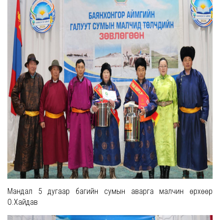
Мандал 5 дугаар багийн сумын аварга малчин өрхөөр
О.Хайдав