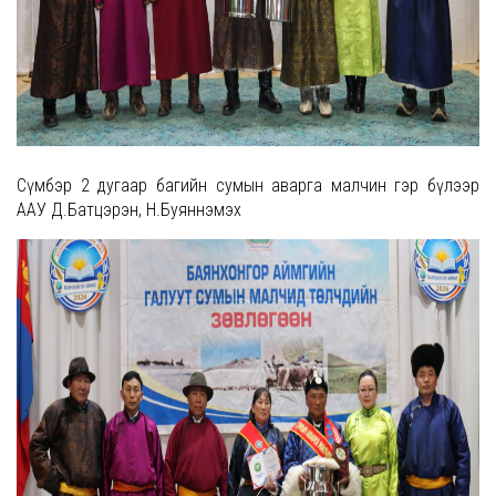
Сүмбэр 2 дугаар багийн сумын аварга малчин гэр бүлээр
ААУ Д.Батцэрэн, Н.Буяннэмэх