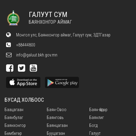
ГАЛУУТ СУМ
БАЯНХОНГОР АЙМАГ
Монгол улс, Баянхонгор аймаг, Галуут сум, ЗДТГазар
+88444800
info@galuut.bkh.gov.mn
БУСАД ХОЛБООС
Баацагаан
Баян-Овоо
Баян-Өндөр
Баянбулаг
Баянговь
Баянлиг
Баянхонгор
Баянцагаан
Богд
Бөмбөгөр
Бууцагаан
Галуут