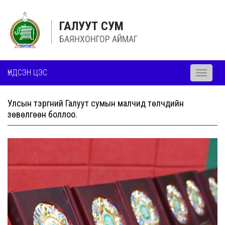
ГАЛУУТ СУМ
БАЯНХОНГОР АЙМАГ
ҮНДСЭН ЦЭС
Toggle
navigati
Улсын тэргүүний Галуут сумын малчид төлчдийн
зөвөлгөөн боллоо.