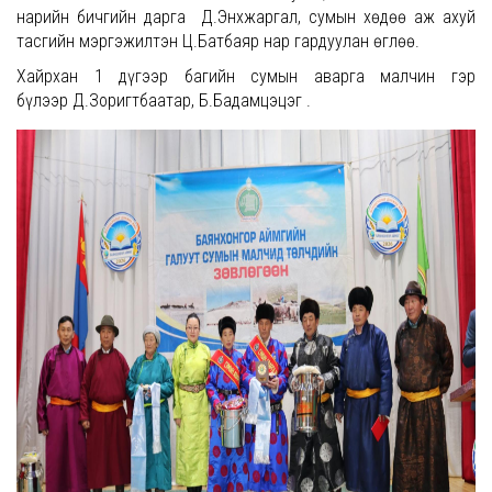
нарийн бичгийн дарга Д.Энхжаргал, сумын хөдөө аж ахуй
тасгийн мэргэжилтэн Ц.Батбаяр нар гардуулан өглөө.
Хайрхан 1 дүгээр багийн сумын аварга малчин гэр
бүлээр Д.Зоригтбаатар, Б.Бадамцэцэг .