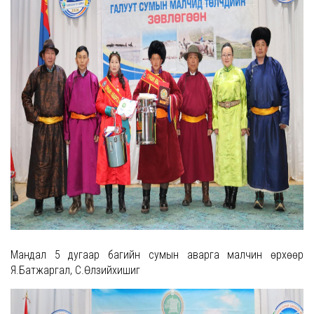
Мандал 5 дугаар багийн сумын аварга малчин өрхөөр
Я.Батжаргал, С.Өлзийхишиг