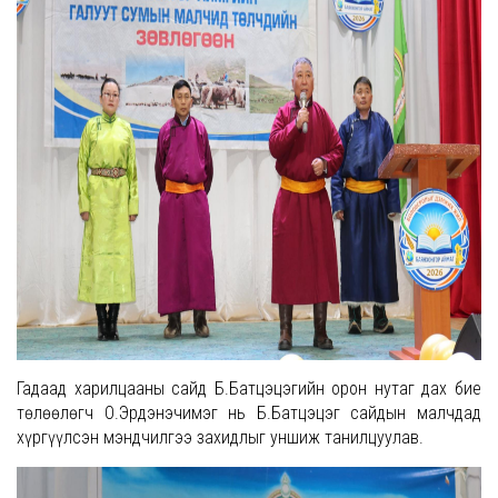
Гадаад харилцааны сайд Б.Батцэцэгийн орон нутаг дах бие
төлөөлөгч О.Эрдэнэчимэг нь Б.Батцэцэг сайдын малчдад
хүргүүлсэн мэндчилгээ захидлыг уншиж танилцуулав.