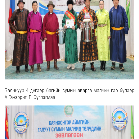
Баяннуур 4 дүгээр багийн сумын аварга малчин гэр бүлээр
А.Ганзориг, Г. Сүглэгмаа