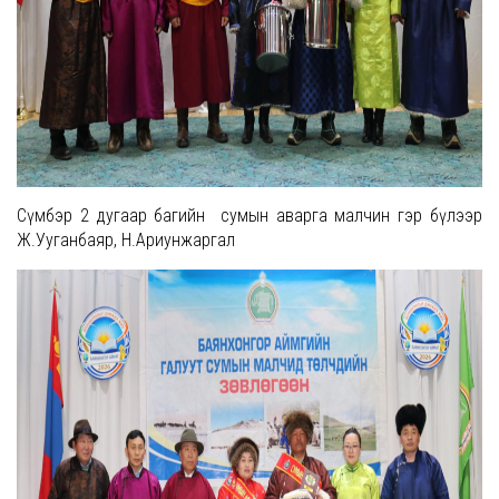
Сүмбэр 2 дугаар багийн сумын аварга малчин гэр бүлээр
Ж.Ууганбаяр, Н.Ариунжаргал