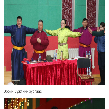
Оройн бүжгийн зургаас