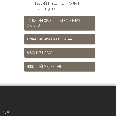
ТӨСВИЙН ГҮЙЦЭТГЭЛ, ТАЙЛАН
ШИЛЭН ДАНС
ТАТВАРЫН ОРЛОГО, ТАТВАРЫН БУС
ОРЛОГО
ХУДАЛДАН АВАХ АЖИЛЛАГАА
ҮЗҮҮЛЭХ ҮЙЛЧИЛГЭЭ
НЭЭЛТТЭЙ МЭДЭЭЛЭЛ
-Өндөр