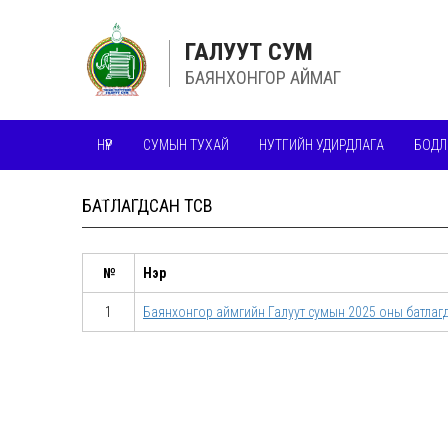
ГАЛУУТ СУМ
БАЯНХОНГОР АЙМАГ
НҮҮР
СУМЫН ТУХАЙ
НУТГИЙН УДИРДЛАГА
БОДЛ
ШИЛЭН ДАНС
БАТЛАГДСАН ТӨСӨВ
№
Нэр
1
Баянхонгор аймгийн Галуут сумын 2025 оны батлаг