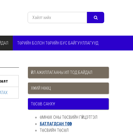
ЙДАЛ
ТӨРИЙН БОЛОН ТӨРИЙН БУС БАЙГУУЛЛАГУУД
ҮЙЛ АЖИЛЛАГААНЫ ИЛ ТОД БАЙДАЛ
ралт
ХҮНИЙ НӨӨЦ
АТАХ
ТӨСӨВ САНХҮҮ
ӨМНӨХ ОНЫ ТӨСВИЙН ГҮЙЦЭТГЭЛ
БАТЛАГДСАН ТӨСӨВ
ТӨСВИЙН ТӨСӨЛ