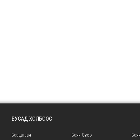
БУСАД ХОЛБООС
Баацагаан
Баян-Овоо
Баян