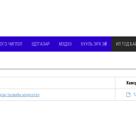
ОГО ЧИГЛЭЛ
ЗДТГАЗАР
МЭДЭЭ
ХУУЛЬ ЭРХ ЗҮЙ
ИЛ ТОД БА
Хавс
дсан төсвийн мэдээлэл
Т