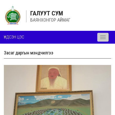
ГАЛУУТ СУМ
БАЯНХОНГОР АЙМАГ
ҮНДСЭН ЦЭС
Toggle
navigati
Засаг даргын мэндчилгээ