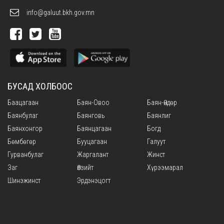
info@galuut.bkh.gov.mn
БУСАД ХОЛБООС
Баацагаан
Баян-Овоо
Баян-Өндөр
Баянбулаг
Баянговь
Баянлиг
Баянхонгор
Баянцагаан
Богд
Бөмбөгөр
Бууцагаан
Галуут
Гурванбулаг
Жаргалант
Жинст
Заг
Өлзийт
Хүрээмарал
Шинэжинст
Эрдэнэцогт