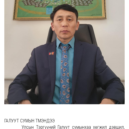
ГАЛУУТ СУМЫН ТҮМЭНДЭЭ
Улсын Тэргүүний Галуут сумынхаа хөгжил дэвшил,