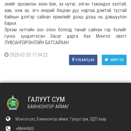
эеийг эрхэмлэн эзэн бие, эх нутаг, элгэн түмэндээ ээлтэй,
аав, ээж ах, эгч энхрий бяцхан дүү нартаа дэмтэй тустай
байхын дэлгэр сайхан ерөөлийг дээш дээш нь дэвшүүлэн
барья.
Эрхэм нутгийн зон олон болоод танай сайхан гэр бүлийг
гүнээ хүндэтгэсэн Засаг дарга Хөх Монгол овогт
ЛУВСАНПЭРЭНЛЭЙН БАТСАЙХАН
2025-02-20 17:54:22
ХУВААЛЦАХ
ЖИРГЭХ
ГАЛУУТ СУМ
БАЯНХОНГОР АЙМАГ
Монгол улс, Баянхонгор аймаг, Галуут сум, ЗДТГазар
+88444800