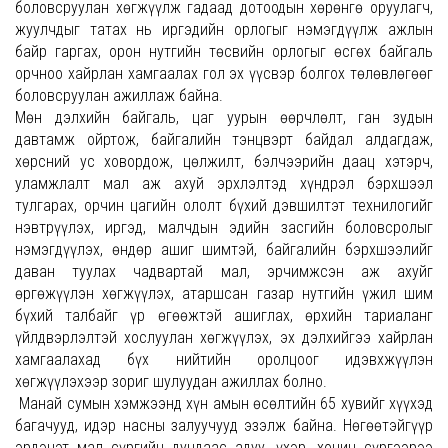
боловсруулан хөгжүүлж гадаад дотоодын хөрөнгө оруулагч,
жуулчдыг татах нь иргэдийн орлогыг нэмэгдүүлж ажлын
байр гаргах, орон нутгийн төсвийн орлогыг өсгөх байгаль
орчноо хайрлан хамгаалах гол эх үүсвэр болгох төлөвлөгөөг
боловсруулан ажиллаж байна.
Мөн дэлхийн байгаль, цаг уурын өөрчлөлт, ган зудын
давтамж ойртож, байгалийн тэнцвэрт байдал алдагдаж,
хөрсний ус ховордож, цөлжилт, бэлчээрийн даац хэтэрч,
уламжлалт мал аж ахуй эрхлэлтэд хүндрэл бэрхшээл
тулгарах, орчин цагийн ололт бүхий дэвшилтэт технилогийг
нэвтрүүлэх, иргэд, малчдын эдийн засгийн боловсролыг
нэмэгдүүлэх, өндөр ашиг шимтэй, байгалийн бэрхшээлийг
даван туулах чадвартай мал, эрчимжсэн аж ахуйг
өргөжүүлэн хөгжүүлэх, атаршсан газар нутгийн үжил шим
бүхий талбайг үр өгөөжтэй ашиглах, өрхийн тариаланг
үйлдвэрлэлтэй хослуулан хөгжүүлэх, эх дэлхийгээ хайрлан
хамгаалахад бүх нийтийн оролцоог идэвхжүүлэн
хөгжүүлэхээр зориг шулуудан ажиллах болно.
Манай сумын хэмжээнд хүн амын өсөлтийн 65 хувийг хүүхэд
багачууд, идэр насны залуучууд эзэлж байна. Нөгөөтэйгүүр
эрдэнэт мал сүргийн дундаас адуу, үхэр, хонин сүргээрээ