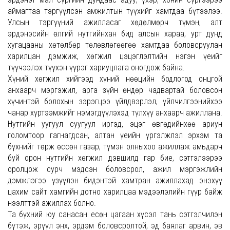
аймагтаа тэргүүлсэн амжилтын түүхийг хамтдаа бүтээлээ.
Улсын тэргүүний ажилласаг хөдөлмөрч түмэн, алт
эрдэнэсийн өлгий нутгийнхан бид алсын хараа, урт дунд
хугацааны хөтөлбөр төлөвлөгөөгөө хамтдаа боловсруулан
харилцан дэмжиж, хөгжил цэцэглэлтийн нэгэн үеийг
түүчээлэх түүхэн үүрэг хариуцлага оногдож байна.
Хүний хөгжил хийгээд хүний нөөцийн бодлогод онцгой
анхаарч мэргэжил, арга зүйн өндөр чадвартай боловсон
хүчинтэй болохын зэрэгцээ үйлдвэрлэл, үйлчилгээнийхээ
чанар хүртээмжийг нэмэгдүүлэхэд түлхүү анхаарч ажиллана.
Нутгийн уугуул суугуул иргэд, эцэг өвгөдийнхөө ариун
голомтоор гагнагдсан, алтан үеийн үргэлжлэл эрхэм та
бүхнийг төрж өссөн газар, түмэн олныхоо ажиллаж амьдарч
буй орон нутгийн хөгжил дэвшилд гар бие, сэтгэлээрээ
оролцож сурч мэдсэн боловсрол, ажил мэргэжлийн
дэмжлэгээ үзүүлэн бидэнтэй хамтран ажиллахад энэхүү
цахим сайт хамгийн дотно харилцаа мэдээлэлийн гүүр байж
нээлттэй ажиллах болно.
Та бүхний юу санасан есөн цагаан хүсэл тань сэтгэлчилэн
бүтэж, эрүүл энх, эрдэм боловсролтой, эд баялаг арвин, эв