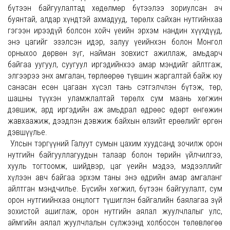
бүтээн байгуулалтад хөдөлмөр бүтээлээ зориулсан ач
буянтай, алдар хүндтэй ахмадууд, төрөлх сайхан нутгийнхаа
гэгээн ирээдүй болсон хойч үеийн эрхэм нандин хүүхдүүд,
энэ цагийг эзэлсэн идэр, залуу үеийнхэн болон Монгол
орныхоо дөрвөн зүг, найман зовхист ажиллаж, амьдарч
байгаа уугуул, суугуул иргэдийнхээ амар мэндийг айлтгаж,
элгээрээ энх амгалан, төрлөөрөө түвшин жаргалтай байж юу
санасан есөн цагаан хүсэл тань сэтгэлчлэн бүтэж, төр,
шашны түүхэн уламжлалтай төрөлх сум маань хөгжин
дэвшиж, ард иргэдийн аж амьдрал өдрөөс өдөрт өнгөжин
жавхаажиж, дээдлэн дэвжиж байхын өлзийт ерөөлийг өргөн
дэвшүүлье.
Улсын тэргүүний Галуут сумын цахим хуудсанд зочилж орон
нутгийн байгууллагуудын талаар болон төрийн үйлчилгээ,
хууль тогтоомж, шийдвэр, цаг үеийн мэдээ, мэдээллийг
хүлээн авч байгаа эрхэм таны энэ өдрийн амар амгаланг
айлтган мэндчилье. Бүсийн хөгжил, бүтээн байгуулалт, сум
орон нутгиийнхаа онцлогт түшиглэн байгалийн баялагаа зүй
зохистой ашиглаж, орон нутгийн аялал жуулчлалыг улс,
аймгийн аялал жуулчлалын сүлжээнд холбосон төлөвлөгөө