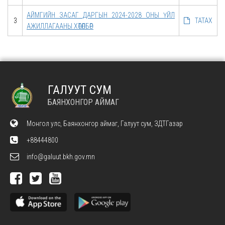
АЙМГИЙН ЗАСАГ ДАРГЫН 2024-2028 ОНЫ ҮЙЛ
3
ТАТАХ
АЖИЛЛАГААНЫ ХӨТӨЛБӨР
ГАЛУУТ СУМ
БАЯНХОНГОР АЙМАГ
Монгол улс, Баянхонгор аймаг, Галуут сум, ЗДТГазар
+88444800
info@galuut.bkh.gov.mn