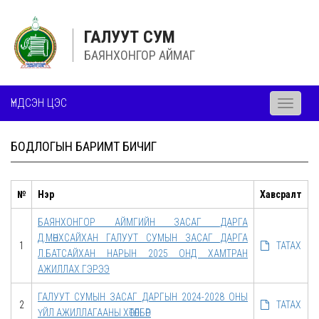
ГАЛУУТ СУМ
БАЯНХОНГОР АЙМАГ
ҮНДСЭН ЦЭС
Toggle
navigati
БОДЛОГЫН БАРИМТ БИЧИГ
№
Нэр
Хавсралт
БАЯНХОНГОР АЙМГИЙН ЗАСАГ ДАРГА
Д.МӨНХСАЙХАН ГАЛУУТ СУМЫН ЗАСАГ ДАРГА
1
ТАТАХ
Л.БАТСАЙХАН НАРЫН 2025 ОНД ХАМТРАН
АЖИЛЛАХ ГЭРЭЭ
ГАЛУУТ СУМЫН ЗАСАГ ДАРГЫН 2024-2028 ОНЫ
2
ТАТАХ
ҮЙЛ АЖИЛЛАГААНЫ ХӨТӨЛБӨР