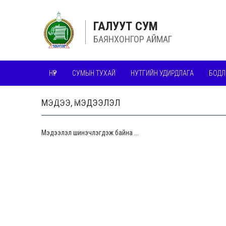
ГАЛУУТ СУМ
БАЯНХОНГОР АЙМАГ
НҮҮР
СУМЫН ТУХАЙ
НУТГИЙН УДИРДЛАГА
БОДЛ
ШИЛЭН ДАНС
МЭДЭЭ, МЭДЭЭЛЭЛ
Мэдээлэл шинэчлэгдэж байна ...