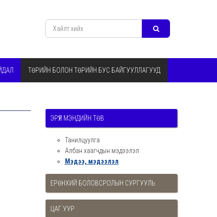
ЙДАЛ
ТӨРИЙН БОЛОН ТӨРИЙН БУС БАЙГУУЛЛАГУУД
ЭРҮҮЛ МЭНДИЙН ТӨВ
Танилцуулга
Албан хаагчдын мэдээлэл
Мэдээ, мэдээлэл
ЕРӨНХИЙ БОЛОВСРОЛЫН СУРГУУЛЬ
ЦАГ УУР