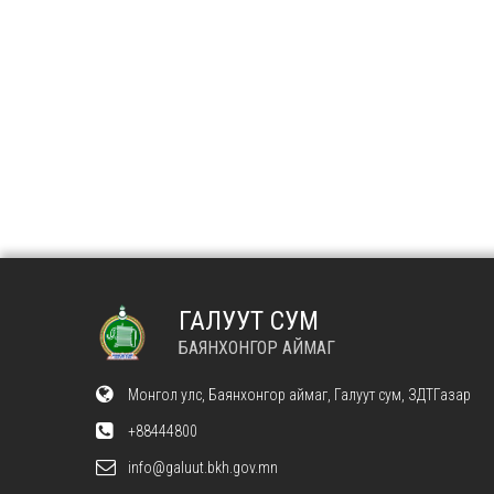
ГАЛУУТ СУМ
БАЯНХОНГОР АЙМАГ
Монгол улс, Баянхонгор аймаг, Галуут сум, ЗДТГазар
+88444800
info@galuut.bkh.gov.mn