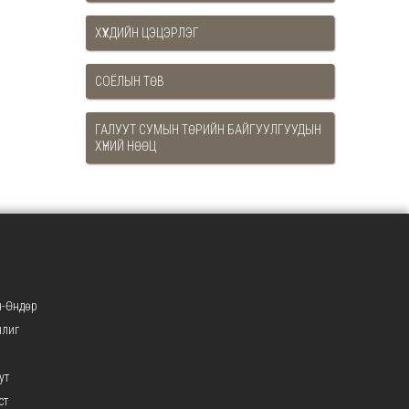
ХҮҮХДИЙН ЦЭЦЭРЛЭГ
СОЁЛЫН ТӨВ
ГАЛУУТ СУМЫН ТӨРИЙН БАЙГУУЛГУУДЫН
ХҮНИЙ НӨӨЦ
-Өндөр
нлиг
ут
ст