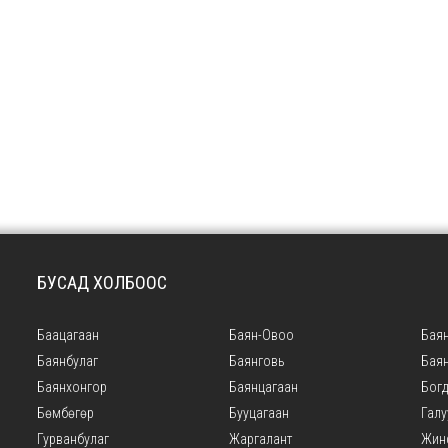
БУСАД ХОЛБООС
Баацагаан
Баян-Овоо
Баян
Баянбулаг
Баянговь
Бая
Баянхонгор
Баянцагаан
Богд
Бөмбөгөр
Бууцагаан
Галу
Гурванбулаг
Жаргалант
Жин