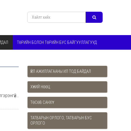
ЙДАЛ
ТӨРИЙН БОЛОН ТӨРИЙН БУС БАЙГУУЛЛАГУУД
ҮЙЛ АЖИЛЛАГААНЫ ИЛ ТОД БАЙДАЛ
ХҮНИЙ НӨӨЦ
гэрэнгүй..
ТӨСӨВ САНХҮҮ
ТАТВАРЫН ОРЛОГО, ТАТВАРЫН БУС
ОРЛОГО