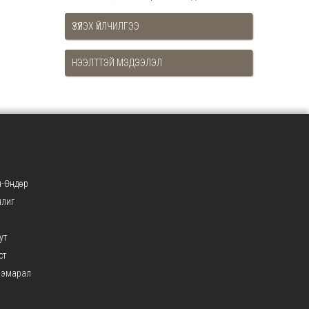
ҮЗҮҮЛЭХ ҮЙЛЧИЛГЭЭ
НЭЭЛТТЭЙ МЭДЭЭЛЭЛ
-Өндөр
нлиг
ут
ст
ээмарал