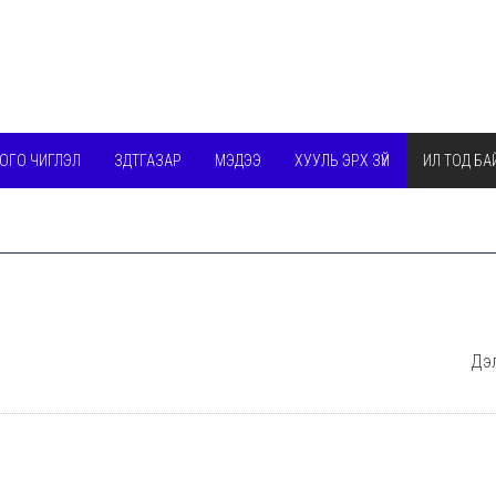
ОГО ЧИГЛЭЛ
ЗДТГАЗАР
МЭДЭЭ
ХУУЛЬ ЭРХ ЗҮЙ
ИЛ ТОД БА
Дэл