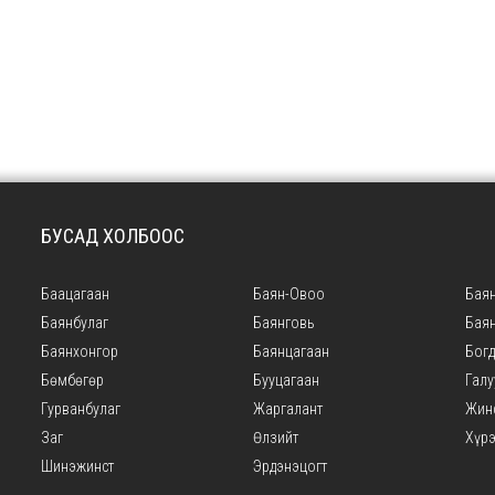
БУСАД ХОЛБООС
Баацагаан
Баян-Овоо
Баян
Баянбулаг
Баянговь
Бая
Баянхонгор
Баянцагаан
Богд
Бөмбөгөр
Бууцагаан
Галу
Гурванбулаг
Жаргалант
Жин
Заг
Өлзийт
Хүр
Шинэжинст
Эрдэнэцогт