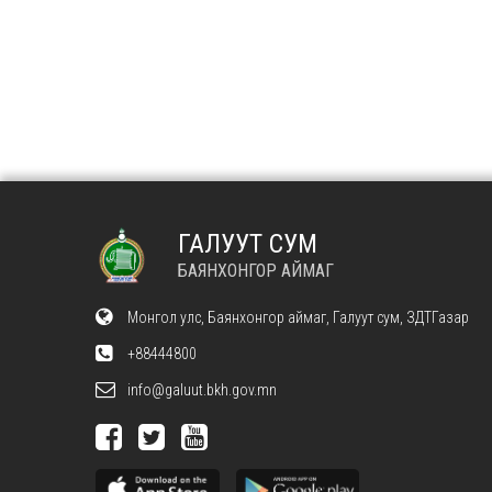
ГАЛУУТ СУМ
БАЯНХОНГОР АЙМАГ
Монгол улс, Баянхонгор аймаг, Галуут сум, ЗДТГазар
+88444800
info@galuut.bkh.gov.mn