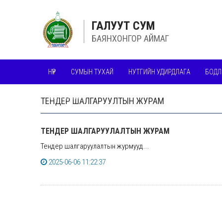
ГАЛУУТ СУМ
БАЯНХОНГОР АЙМАГ
НҮҮР
СУМЫН ТУХАЙ
НУТГИЙН УДИРДЛАГА
БОДЛ
ШИЛЭН ДАНС
ТЕНДЕР ШАЛГАРУУЛТЫН ЖУРАМ
ТЕНДЕР ШАЛГАРУУЛАЛТЫН ЖУРАМ
Тендер шалгаруулалтын журмууд...
2025-06-06 11:22:37