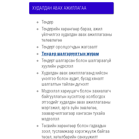
ХУДАЛДАН АВАХ АЖИЛЛАГАА
Тендер
Тендерийн хөрөнгөөр бараа, ажил
үйлчилгээ худалдан авах ажиллагааны
төлөвлөгөө
Тендерт оролцогчдын жагсаалт
Тендер шалгаруултын журам
Тендерт шалгарсан болон шалгараагүй
хуулийн үндэслэл
Худалдан авах ажилллагаанд хийсэн
үнэлгээ болон аудит, бусад хяналт
шалгалтын тайлан дүгнэлт
Мэдээлэл хариуцагч болон захиалагч
байгууллагын хүсэлтээр холбогдох
этгээдийг худалдан авах ажиллагааны
мэргэжил, арга зүйн зөвлөгөө,
зааварчилгаагаар хангасан тухайа
мэдээлэл
Төсвийн хөрөнгөөр болон гадаадын
зээл, тусламжаар хэрэгжүүлж байгаа
төсөл, хөтөлбөрийн санхүүжилт