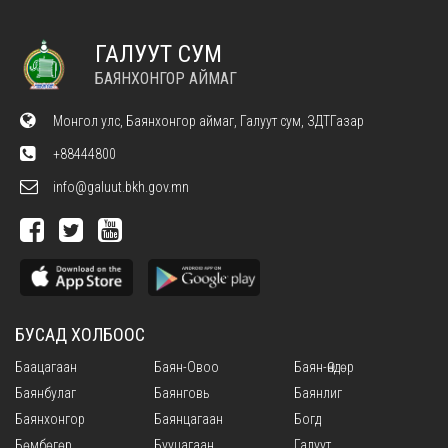
ГАЛУУТ СУМ
БАЯНХОНГОР АЙМАГ
Монгол улс, Баянхонгор аймаг, Галуут сум, ЗДТГазар
+88444800
info@galuut.bkh.gov.mn
БУСАД ХОЛБООС
Баацагаан
Баян-Овоо
Баян-Өндөр
Баянбулаг
Баянговь
Баянлиг
Баянхонгор
Баянцагаан
Богд
Бөмбөгөр
Бууцагаан
Галуут