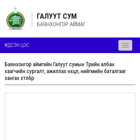
ГАЛУУТ СУМ
БАЯНХОНГОР АЙМАГ
ҮНДСЭН ЦЭС
Toggle
navigati
Баянхонгор аймгийн Галуут сумын Төрийн албан
хаагчийн сургалт, ажиллах нөхцөл, нийгмийн баталгааг
хангах хөтөлбөр