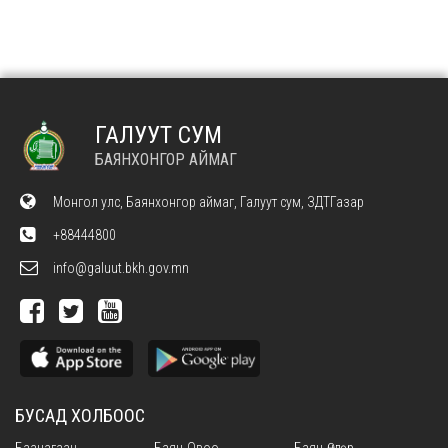
ГАЛУУТ СУМ
БАЯНХОНГОР АЙМАГ
Монгол улс, Баянхонгор аймаг, Галуут сум, ЗДТГазар
+88444800
info@galuut.bkh.gov.mn
БУСАД ХОЛБООС