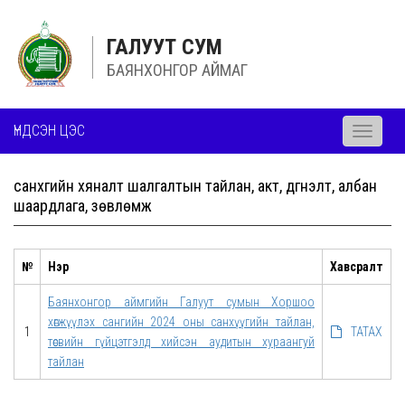
ГАЛУУТ СУМ
БАЯНХОНГОР АЙМАГ
ҮНДСЭН ЦЭС
Toggle
navigati
санхүүгийн хяналт шалгалтын тайлан, акт, дүгнэлт, албан
шаардлага, зөвлөмж
№
Нэр
Хавсралт
Баянхонгор аймгийн Галуут сумын Хоршоо
хөгжүүлэх сангийн 2024 оны санхүүгийн тайлан,
1
ТАТАХ
төсвийн гүйцэтгэлд хийсэн аудитын хураангуй
тайлан