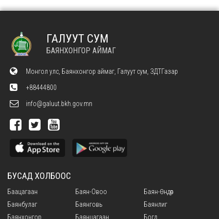
ГАЛУУТ СУМ
БАЯНХОНГОР АЙМАГ
Монгол улс, Баянхонгор аймаг, Галуут сум, ЗДТГазар
+88444800
info@galuut.bkh.gov.mn
БУСАД ХОЛБООС
Баацагаан
Баян-Овоо
Баян-Өндөр
Баянбулаг
Баянговь
Баянлиг
Баянхонгор
Баянцагаан
Богд