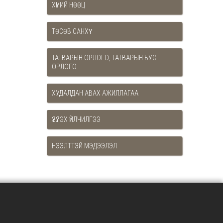
ХҮНИЙ НӨӨЦ
ТӨСӨВ САНХҮҮ
ТАТВАРЫН ОРЛОГО, ТАТВАРЫН БУС
ОРЛОГО
ХУДАЛДАН АВАХ АЖИЛЛАГАА
ҮЗҮҮЛЭХ ҮЙЛЧИЛГЭЭ
НЭЭЛТТЭЙ МЭДЭЭЛЭЛ