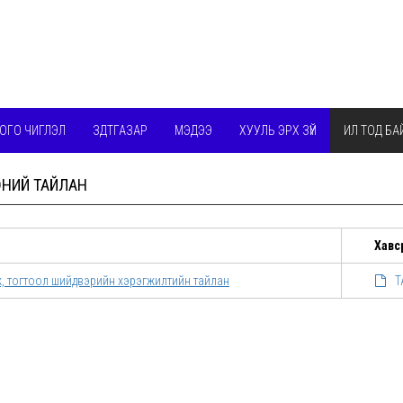
ОГО ЧИГЛЭЛ
ЗДТГАЗАР
МЭДЭЭ
ХУУЛЬ ЭРХ ЗҮЙ
ИЛ ТОД БА
ЭНИЙ ТАЙЛАН
Хавс
ж, тогтоол шийдвэрийн хэрэгжилтийн тайлан
Т