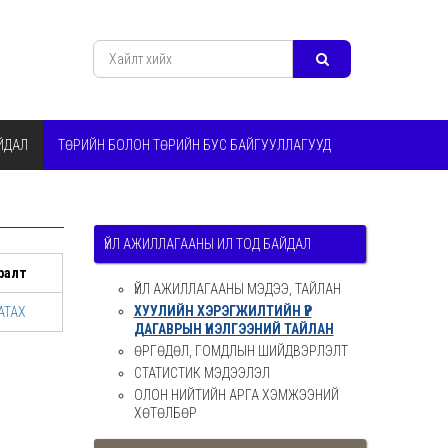
ЙДАЛ
ТӨРИЙН БОЛОН ТӨРИЙН БУС БАЙГУУЛЛАГУУД
ҮЙЛ АЖИЛЛАГААНЫ ИЛ ТОД БАЙДАЛ
ралт
ҮЙЛ АЖИЛЛАГААНЫ МЭДЭЭ, ТАЙЛАН
ХУУЛИЙН ХЭРЭГЖИЛТИЙН ҮР
АТАХ
ДАГАВРЫН ҮНЭЛГЭЭНИЙ ТАЙЛАН
ӨРГӨДӨЛ, ГОМДЛЫН ШИЙДВЭРЛЭЛТ
СТАТИСТИК МЭДЭЭЛЭЛ
ОЛОН НИЙТИЙН АРГА ХЭМЖЭЭНИЙ
ХӨТӨЛБӨР