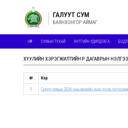
ГАЛУУТ СУМ
БАЯНХОНГОР АЙМАГ
НҮҮР
СУМЫН ТУХАЙ
НУТГИЙН УДИРДЛАГА
БОДЛ
ШИЛЭН ДАНС
ХУУЛИЙН ХЭРЭГЖИЛТИЙН ҮР ДАГАВРЫН ҮНЭЛГЭ
№
Нэр
1
Галуут сумын 2024 оны жилийн эцэс хууль тогтоом